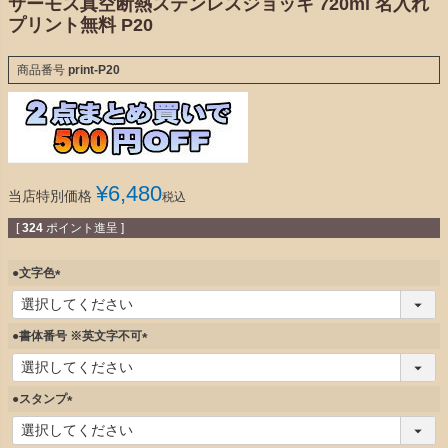
サーモス真空断熱ステンレスジョッキ 720ml 名入れ
プリント無料 P20
商品番号
print-P20
¥
6,480
当店特別価格
税込
[
324
ポイント進呈 ]
●文字色
(
必
須
●書体番号 ※英文字不可
)
(
必
須
●スタンプ
)
(
必