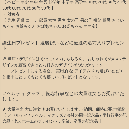
【 ベビー 年少 年中 年長 低学年 中学年 高学年 10代 20代 30代 40代
50代 60代 70代 80代 90代 】
・ 対象者
【 先生 監督 コーチ 部員 女性 男性 女の子 男の子 祖父 祖母 おじい
ちゃん お爺ちゃん おばあちゃん お婆ちゃん ママ友】
誕生日プレゼント 還暦祝い などに最適の名前入りプレゼン
ト
※ 当店のデザインは かっこいい はもちろん、 おしゃれ かわいい デ
ザインが豊富できっとお好みのデザインが見つかります！
プレゼントにする場合、 実用的 な アイテム をお選びいただく
と相手にとってもとても嬉しいプレゼントとなります。
ノベルティ グッズ 、記念行事などの大量注文もお受けいた
します。
★ 大量注文 大口注文 もお受けいたします。(納期、価格は要ご相談)
【 ノベルティ / ノベルティグッズ / 会社の周年記念品 / 学校行事の記
念品 / 老人ホームのプレゼント / 卒業、卒園の記念品 】