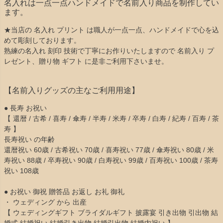
名入れは一点一点ハンドメイドで名前入り商品を制作してい
ます。
★当店の 名入れ プリント は職人が一点一点、ハンドメイドで心を込
めて彫刻しております。
熟練の名入れ 刻印 技術で丁寧にお作りいたしますので 名前入り プ
レゼント、贈り物 ギフト に是非ご利用下さいませ。
【名前入りグッズの主なご利用用途】
● 長寿 お祝い
【 還暦 / 古希 / 喜寿 / 傘寿 / 半寿 / 米寿 / 卒寿 / 白寿 / 紀寿 / 百寿 / 茶
寿 】
長寿祝い の年齢
還暦祝い 60歳 / 古希祝い 70歳 / 喜寿祝い 77歳 / 傘寿祝い 80歳 / 米
寿祝い 88歳 / 卒寿祝い 90歳 / 白寿祝い 99歳 / 百寿祝い 100歳 / 茶寿
祝い 108歳
● お祝い 御祝 贈答品 お返し お礼 御礼
・ ウェディング から 出産
【 ウェディングギフト ブライダルギフト 披露宴 引き出物 引出物 結
婚式 結婚祝い 結婚引き出物 結婚引出物 結婚内祝い 】