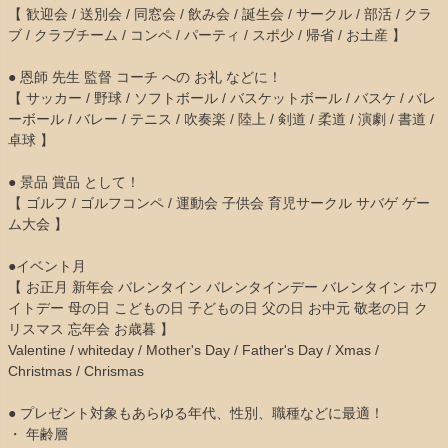
【 歓迎会 / 送別会 / 同窓会 / 飲み会 / 誕生会 / サークル / 部活 / クラ
ブ / クラブチーム / コンペ / パーティ / スポ少 / 帰省 / お土産 】
● 恩師 先生 監督 コーチ への お礼 などに！
【 サッカー / 野球 / ソフトボール / バスケットボール / バスケ / バレ
ーボール / バレー / テニス / 吹奏楽 / 陸上 / 剣道 / 柔道 / 演劇 / 書道 /
卓球 】
● 景品 賞品 として！
【 ゴルフ / ゴルフコンペ / 運動会 子供会 育児サークル サバゲ ゲー
ム大会 】
●イベント月
【 お正月 新年会 バレンタイン バレンタインデー バレンタイン ホワ
イトデー 母の日 こどもの日 子どもの日 父の日 お中元 敬老の日 ク
リスマス 忘年会 お歳暮 】
Valentine / whiteday / Mother's Day / Father's Day / Xmas /
Christmas / Chrismas
● プレゼント対象もあらゆる年代、性別、職種などに最適！
・ 年齢層