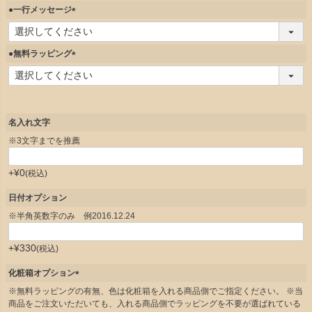
須
●一行メッセージ
)
(
必
須
●無料ラッピング
)
(
必
須
)
名入れ文字
※3文字までを推薦
+
¥
0
税込
日付オプション
※半角英数字のみ 例2016.12.24
+
¥
330
税込
化粧箱オプション
(
※無料ラッピングの有無、色は化粧箱を入れる商品側でご指定ください。 ※当
必
商品をご注文いただいても、入れる商品側でラッピングを不要が選ばれている