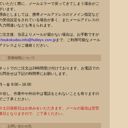
ていただく際に、メールエラーで戻ってきてしまう場合がご
ざいます。
理由としましては、携帯メールアドレスのドメイン指定など
の受信設定をされている場合が多く、またメールアドレスの
入力間違いなども考えられます。
ご注文後、当店よりメールが届かない場合は、お手数ですが
choukokudou-info@hutleys.xsrv.jp
まで、ご利用可能なメール
アドレスよりご連絡ください。
営業時間について
ネットでのご注文は24時間受け付けております。お電話での
お問合せは下記の時間帯にお願いします。
月～金 9:00～16:00
※但し、作業中や外出中は電話をとれないことも有りますの
でご了承ください。
※土日祝祭日はお休みをいただきます。メールの返信は翌営
業日となりますので、ご了承ください。
お問い合わせ先