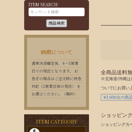
ITEM SEARCH:
商品検索
納期について
通常決済確定後、4〜5営業
日での発送となります。 お
全商品送料
急ぎの場合はご注文時に特急
※北海道/沖縄は
対応（2営業日後の発送） を
ついでにお買い
お選びください。（無料）
¥3,000台の商
ショッピン
ITEM CATEGORY
ショッピングカ