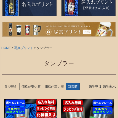
HOME
写真プリント
タンブラー
タンブラー
6
件中
1
-
6
件表示
並び替え
価格が安い順
価格が高い順
新着順