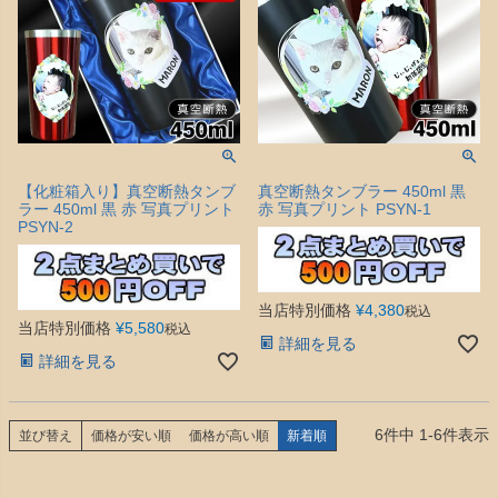
【化粧箱入り】真空断熱タンブ
真空断熱タンブラー 450ml 黒
ラー 450ml 黒 赤 写真プリント
赤 写真プリント PSYN-1
PSYN-2
当店特別価格
¥
4,380
税込
当店特別価格
¥
5,580
税込
詳細を見る
詳細を見る
6
件中
1
-
6
件表示
並び替え
価格が安い順
価格が高い順
新着順