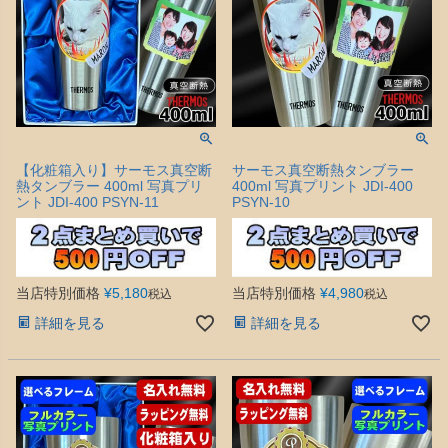
【化粧箱入り】サーモス真空断
サーモス真空断熱タンブラー
熱タンブラー 400ml 写真プリ
400ml 写真プリント JDI-400
ント JDI-400 PSYN-11
PSYN-10
当店特別価格
¥
5,180
当店特別価格
¥
4,980
税込
税込
詳細を見る
詳細を見る