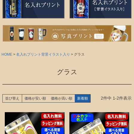
HOME
名入れプリント背景イラスト入り
グラス
グラス
2
件中
1
-
2
件表示
並び替え
価格が安い順
価格が高い順
新着順