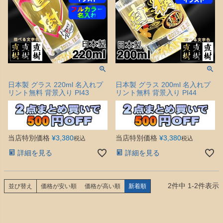
日本製 グラス 220ml 名入れプ
日本製 グラス 200ml 名入れプ
リント無料 背景入り PI43
リント無料 背景入り PI44
当店特別価格
¥
3,380
当店特別価格
¥
3,380
税込
税込
詳細を見る
詳細を見る
2
件中
1
-
2
件表示
並び替え
価格が安い順
価格が高い順
新着順