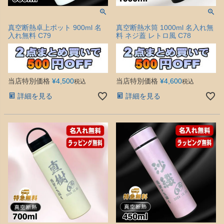
真空断熱卓上ポット 900ml 名
真空断熱水筒 1000ml 名入れ無
入れ無料 C79
料 ネジ蓋 レトロ風 C78
当店特別価格
¥
4,500
当店特別価格
¥
4,600
税込
税込
詳細を見る
詳細を見る