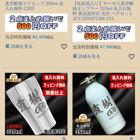
真空断熱マグカップ 200ml 名
【化粧箱入り】サーモス真空断
入れ無料 C200
熱タンブラー 320ml 名入れ無
料 食洗器対応 光沢 ペアセット
JCY-320GP1SM C51
当店特別価格
¥
2,480
税込
詳細を見る
当店特別価格
¥
7,680
税込
詳細を見る