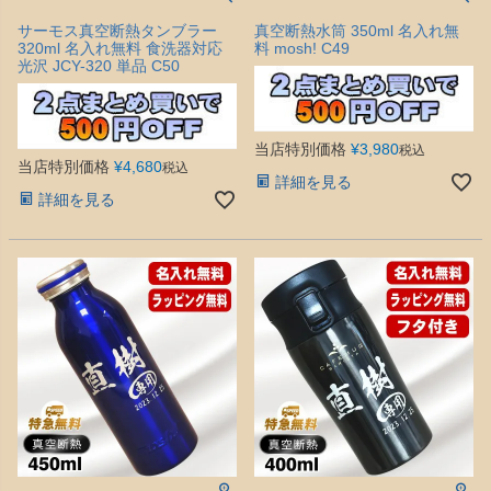
サーモス真空断熱タンブラー
真空断熱水筒 350ml 名入れ無
320ml 名入れ無料 食洗器対応
料 mosh! C49
光沢 JCY-320 単品 C50
当店特別価格
¥
3,980
税込
当店特別価格
¥
4,680
税込
詳細を見る
詳細を見る