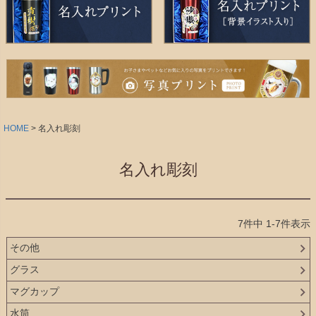
HOME
名入れ彫刻
名入れ彫刻
7
件中
1
-
7
件表示
その他
グラス
マグカップ
水筒