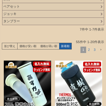
ペアセット
ジョッキ
タンブラー
7
件中
1
-
7
件表示
55
件中
1
-
20
件表示
並び替え
価格が安い順
価格が高い順
新着順
1
2
3