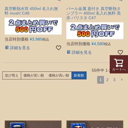
真空断熱水筒 450ml 名入れ無
パール金属 蓋付き 真空断熱タ
料 mosh! C48
ンブラー 400ml 名入れ無料 黒
赤 バリスタ C47
当店特別価格
¥
3,980
税込
当店特別価格
¥
4,580
税込
詳細を見る
詳細を見る
カートへ
55
件中
1
-
20
件表示
並び替え
価格が安い順
価格が高い順
新着順
1
2
3