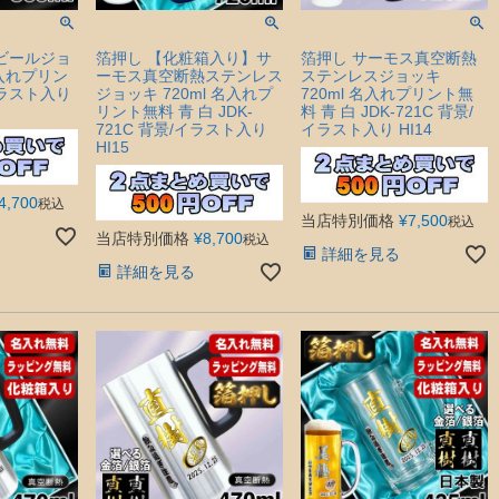
 ビールジョ
箔押し 【化粧箱入り】サ
箔押し サーモス真空断熱
名入れプリン
ーモス真空断熱ステンレス
ステンレスジョッキ
イラスト入り
ジョッキ 720ml 名入れプ
720ml 名入れプリント無
リント無料 青 白 JDK-
料 青 白 JDK-721C 背景/
721C 背景/イラスト入り
イラスト入り HI14
HI15
4,700
税込
当店特別価格
¥
7,500
税込
当店特別価格
¥
8,700
税込
詳細を見る
詳細を見る