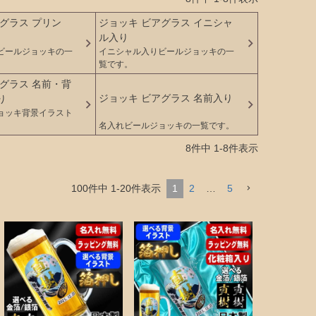
グラス プリン
ジョッキ ビアグラス イニシャ
ル入り
ビールジョッキの一
イニシャル入りビールジョッキの一
覧です。
グラス 名前・背
ジョッキ ビアグラス 名前入り
り
ョッキ背景イラスト
。
名入れビールジョッキの一覧です。
8
件中
1
-
8
件表示
100
件中
1
-
20
件表示
1
2
…
5