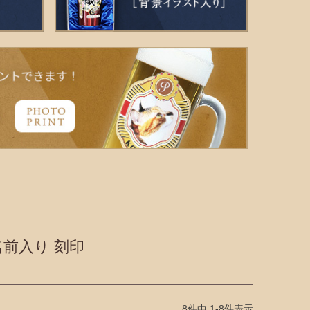
名前入り 刻印
8
件中
1
-
8
件表示