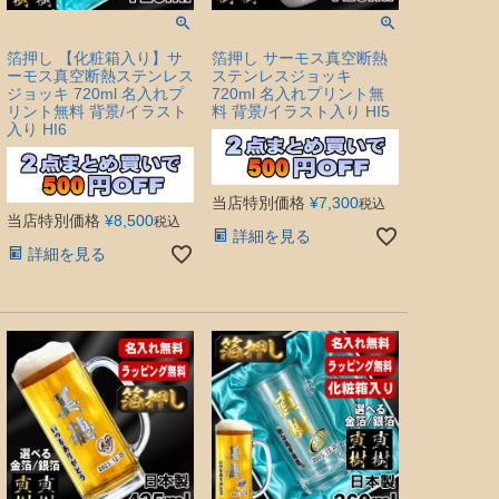
箔押し 【化粧箱入り】サ
箔押し サーモス真空断熱
ーモス真空断熱ステンレス
ステンレスジョッキ
ジョッキ 720ml 名入れプ
720ml 名入れプリント無
リント無料 背景/イラスト
料 背景/イラスト入り HI5
入り HI6
当店特別価格
¥
7,300
税込
当店特別価格
¥
8,500
税込
詳細を見る
詳細を見る