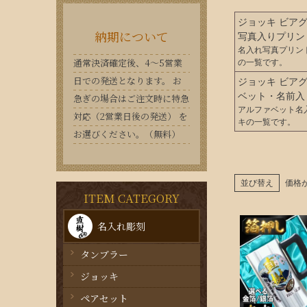
ジョッキ ビア
納期について
写真入りプリン
名入れ写真プリン
通常決済確定後、4〜5営業
の一覧です。
日での発送となります。 お
ジョッキ ビア
ベット・名前入
急ぎの場合はご注文時に特急
アルファベット名
対応（2営業日後の発送） を
キの一覧です。
お選びください。（無料）
並び替え
価格
ITEM CATEGORY
名入れ彫刻
タンブラー
ジョッキ
ペアセット