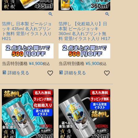
箔押し 日本製 ビールジョ
箔押し 【化粧箱入り】日
ッキ 435ml 名入れプリン
本製 ビールジョッキ
ト無料 背景/イラスト入り
360ml 名入れプリント無
HI21
料 背景/イラスト入り HI17
当店特別価格
¥
4,900
当店特別価格
¥
5,900
税込
税込
詳細を見る
詳細を見る