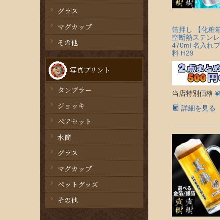
グラス
マグカップ
箔押し 【化粧
空断熱ステンレ
その他
470ml 名入
料 H29
写真プリント
タンブラー
当店特別価格
¥
ジョッキ
詳細を見る
ペアセット
水筒
グラス
マグカップ
ペットグッズ
その他