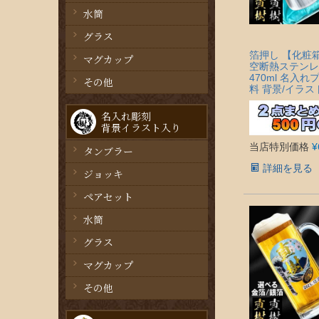
水筒
グラス
箔押し 【化粧
マグカップ
空断熱ステンレ
470ml 名入
その他
料 背景/イラスト
名入れ彫刻
背景イラスト入り
当店特別価格
¥
タンブラー
詳細を見る
ジョッキ
ペアセット
水筒
グラス
マグカップ
その他