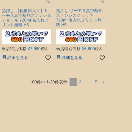
箔押し 【化粧箱入り】サ
箔押し サーモス真空断熱
ーモス真空断熱ステンレス
ステンレスジョッキ
ジョッキ 720ml 名入れプ
720ml 名入れプリント無
リント無料 H6
料 H5
当店特別価格
¥
7,980
当店特別価格
¥
6,800
税込
税込
詳細を見る
詳細を見る
100
件中
1
-
20
件表示
1
2
…
5