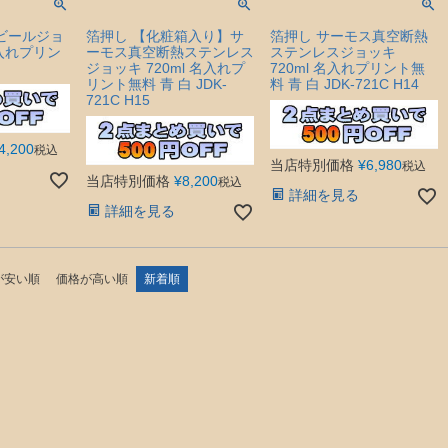
 ビールジョ
箔押し 【化粧箱入り】サ
箔押し サーモス真空断熱
名入れプリン
ーモス真空断熱ステンレス
ステンレスジョッキ
ジョッキ 720ml 名入れプ
720ml 名入れプリント無
リント無料 青 白 JDK-
料 青 白 JDK-721C H14
721C H15
4,200
税込
当店特別価格
¥
6,980
税込
当店特別価格
¥
8,200
税込
詳細を見る
詳細を見る
が安い順
価格が高い順
新着順