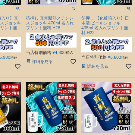
箱入り】真
箔押し 真空断熱ステンレ
箔押し 【化粧箱入り】日
スジョッキ
スジョッキ 470ml 名入れ
本製 ビールジョッキ
れプリント無
プリント無料 H28
435ml 名入れプリント無
料 H22
当店特別価格
¥
4,800
税込
5,980
当店特別価格
¥
5,600
税込
税込
詳細を見る
詳細を見る