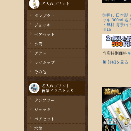
名入れプリント
タンブラー
箔押し 日本製
ッキ 360ml 
ジョッキ
ト無料 背景/
HI16
ペアセット
水筒
グラス
当店特別価格
¥
マグカップ
詳細を見る
その他
名入れプリント
背景イラスト入り
タンブラー
ジョッキ
ペアセット
水筒