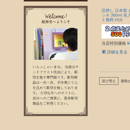
箔押し 日本製
ッキ 360ml 
ト無料 H16
当店特別価格
¥
詳細を見る
いらっしゃいませ。 当店はサ
ンドブラスト技法により、彫
刻を施す専門店です。彫刻商
並び替え
価格
品は一点一点、手作業にて心
を込めて彫刻を施しておりま
す。 大切な方へのギフトに、
自分へのご褒美に、是非彫刻
商品をご利用ください。