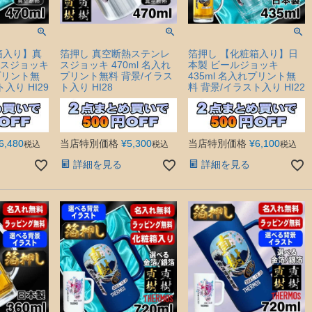
箱入り】真
箔押し 真空断熱ステンレ
箔押し 【化粧箱入り】日
スジョッキ
スジョッキ 470ml 名入れ
本製 ビールジョッキ
れプリント無
プリント無料 背景/イラス
435ml 名入れプリント無
入り HI29
ト入り HI28
料 背景/イラスト入り HI22
6,480
当店特別価格
¥
5,300
当店特別価格
¥
6,100
税込
税込
税込
詳細を見る
詳細を見る