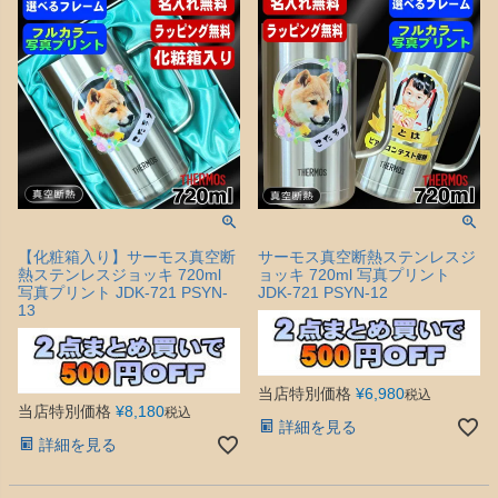
【化粧箱入り】サーモス真空断
サーモス真空断熱ステンレスジ
熱ステンレスジョッキ 720ml
ョッキ 720ml 写真プリント
写真プリント JDK-721 PSYN-
JDK-721 PSYN-12
13
当店特別価格
¥
6,980
税込
当店特別価格
¥
8,180
税込
詳細を見る
詳細を見る