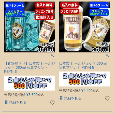
【化粧箱入り】日本製 ビールジ
日本製 ビールジョッキ 360ml
ョッキ 360ml 写真プリント
写真プリント PSYN-5
PSYN-6
当店特別価格
¥
4,400
税込
当店特別価格
¥
5,600
税込
詳細を見る
詳細を見る