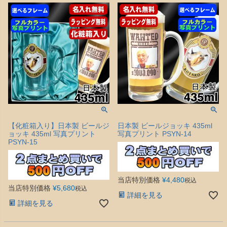
【化粧箱入り】日本製 ビールジ
日本製 ビールジョッキ 435ml
ョッキ 435ml 写真プリント
写真プリント PSYN-14
PSYN-15
当店特別価格
¥
4,480
税込
当店特別価格
¥
5,680
税込
詳細を見る
詳細を見る