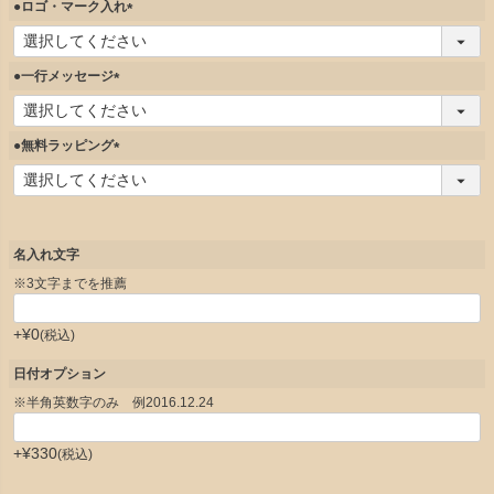
須
●ロゴ・マーク入れ
)
(
必
須
●一行メッセージ
)
(
必
須
●無料ラッピング
)
(
必
須
)
名入れ文字
※3文字までを推薦
+
¥
0
税込
日付オプション
※半角英数字のみ 例2016.12.24
+
¥
330
税込