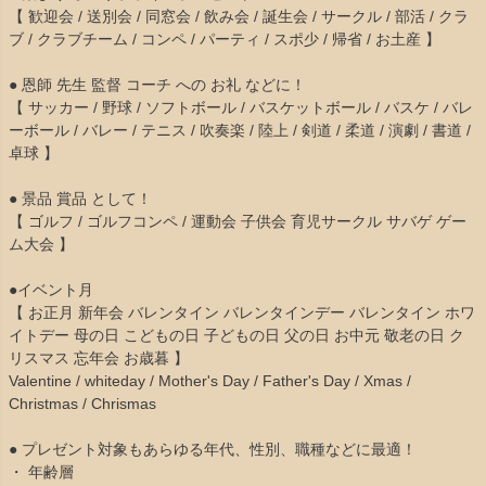
【 歓迎会 / 送別会 / 同窓会 / 飲み会 / 誕生会 / サークル / 部活 / クラ
ブ / クラブチーム / コンペ / パーティ / スポ少 / 帰省 / お土産 】
● 恩師 先生 監督 コーチ への お礼 などに！
【 サッカー / 野球 / ソフトボール / バスケットボール / バスケ / バレ
ーボール / バレー / テニス / 吹奏楽 / 陸上 / 剣道 / 柔道 / 演劇 / 書道 /
卓球 】
● 景品 賞品 として！
【 ゴルフ / ゴルフコンペ / 運動会 子供会 育児サークル サバゲ ゲー
ム大会 】
●イベント月
【 お正月 新年会 バレンタイン バレンタインデー バレンタイン ホワ
イトデー 母の日 こどもの日 子どもの日 父の日 お中元 敬老の日 ク
リスマス 忘年会 お歳暮 】
Valentine / whiteday / Mother's Day / Father's Day / Xmas /
Christmas / Chrismas
● プレゼント対象もあらゆる年代、性別、職種などに最適！
・ 年齢層