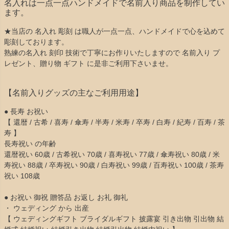
名入れは一点一点ハンドメイドで名前入り商品を制作してい
ます。
★当店の 名入れ 彫刻 は職人が一点一点、ハンドメイドで心を込めて
彫刻しております。
熟練の名入れ 刻印 技術で丁寧にお作りいたしますので 名前入り プ
レゼント、贈り物 ギフト に是非ご利用下さいませ。
【名前入りグッズの主なご利用用途】
● 長寿 お祝い
【 還暦 / 古希 / 喜寿 / 傘寿 / 半寿 / 米寿 / 卒寿 / 白寿 / 紀寿 / 百寿 / 茶
寿 】
長寿祝い の年齢
還暦祝い 60歳 / 古希祝い 70歳 / 喜寿祝い 77歳 / 傘寿祝い 80歳 / 米
寿祝い 88歳 / 卒寿祝い 90歳 / 白寿祝い 99歳 / 百寿祝い 100歳 / 茶寿
祝い 108歳
● お祝い 御祝 贈答品 お返し お礼 御礼
・ ウェディング から 出産
【 ウェディングギフト ブライダルギフト 披露宴 引き出物 引出物 結