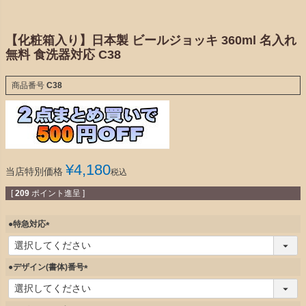
【化粧箱入り】日本製 ビールジョッキ 360ml 名入れ
無料 食洗器対応 C38
商品番号
C38
¥
4,180
当店特別価格
税込
[
209
ポイント進呈 ]
●特急対応
(
必
須
●デザイン(書体)番号
)
(
必