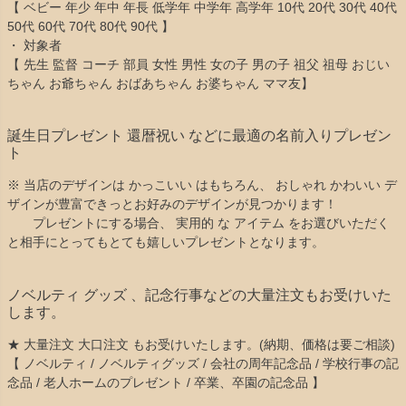
【 ベビー 年少 年中 年長 低学年 中学年 高学年 10代 20代 30代 40代
50代 60代 70代 80代 90代 】
・ 対象者
【 先生 監督 コーチ 部員 女性 男性 女の子 男の子 祖父 祖母 おじい
ちゃん お爺ちゃん おばあちゃん お婆ちゃん ママ友】
誕生日プレゼント 還暦祝い などに最適の名前入りプレゼン
ト
※ 当店のデザインは かっこいい はもちろん、 おしゃれ かわいい デ
ザインが豊富できっとお好みのデザインが見つかります！
プレゼントにする場合、 実用的 な アイテム をお選びいただく
と相手にとってもとても嬉しいプレゼントとなります。
ノベルティ グッズ 、記念行事などの大量注文もお受けいた
します。
★ 大量注文 大口注文 もお受けいたします。(納期、価格は要ご相談)
【 ノベルティ / ノベルティグッズ / 会社の周年記念品 / 学校行事の記
念品 / 老人ホームのプレゼント / 卒業、卒園の記念品 】