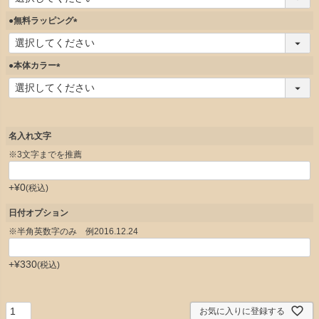
必
須
●無料ラッピング
)
(
必
須
●本体カラー
)
(
必
須
)
名入れ文字
※3文字までを推薦
+
¥
0
税込
日付オプション
※半角英数字のみ 例2016.12.24
+
¥
330
税込
お気に入りに登録する