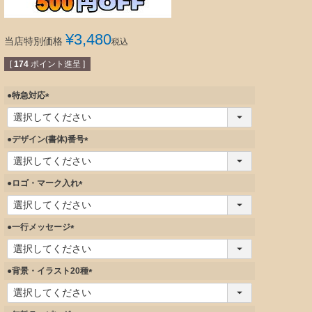
¥
3,480
当店特別価格
税込
[
174
ポイント進呈 ]
●特急対応
(
必
須
●デザイン(書体)番号
)
(
必
須
●ロゴ・マーク入れ
)
(
必
須
●一行メッセージ
)
(
必
須
●背景・イラスト20種
)
(
必
須