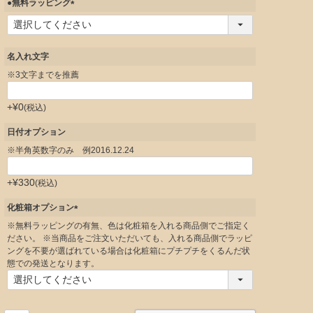
●無料ラッピング
)
(
必
須
)
名入れ文字
※3文字までを推薦
+
¥
0
税込
日付オプション
※半角英数字のみ 例2016.12.24
+
¥
330
税込
化粧箱オプション
(
※無料ラッピングの有無、色は化粧箱を入れる商品側でご指定く
必
ださい。 ※当商品をご注文いただいても、入れる商品側でラッピ
須
ングを不要が選ばれている場合は化粧箱にプチプチをくるんだ状
)
態での発送となります。