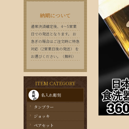
納期について
通常決済確定後、4〜5営業
日での発送となります。 お
急ぎの場合はご注文時に特急
対応（2営業日後の発送） を
お選びください。（無料）
ITEM CATEGORY
名入れ彫刻
タンブラー
ジョッキ
ペアセット