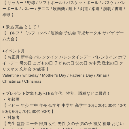
【 サッカー / 野球 / ソフトボール / バスケットボール / バスケ / バレ
ーボール / バレー / テニス / 吹奏楽 / 陸上 / 剣道 / 柔道 / 演劇 / 書道 /
卓球 】
● 景品 賞品 として！
【 ゴルフ / ゴルフコンペ / 運動会 子供会 育児サークル サバゲ ゲー
ム大会 】
●イベント月
【 お正月 新年会 バレンタイン バレンタインデー バレンタイン ホワ
イトデー 母の日 こどもの日 子どもの日 父の日 お中元 敬老の日 ク
リスマス 忘年会 お歳暮 】
Valentine / whiteday / Mother's Day / Father's Day / Xmas /
Christmas / Chrismas
● プレゼント対象もあらゆる年代、性別、職種などに最適！
・ 年齢層
【 ベビー 年少 年中 年長 低学年 中学年 高学年 10代 20代 30代 40代
50代 60代 70代 80代 90代 】
・ 対象者
【 先生 監督 コーチ 部員 女性 男性 女の子 男の子 祖父 祖母 おじい