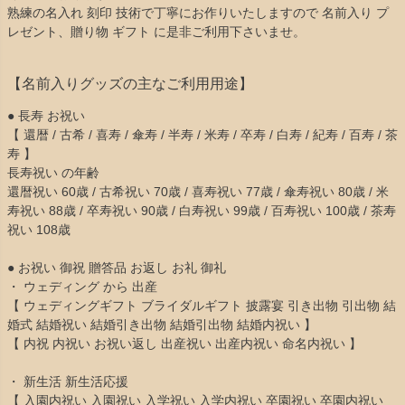
熟練の名入れ 刻印 技術で丁寧にお作りいたしますので 名前入り プ
レゼント、贈り物 ギフト に是非ご利用下さいませ。
【名前入りグッズの主なご利用用途】
● 長寿 お祝い
【 還暦 / 古希 / 喜寿 / 傘寿 / 半寿 / 米寿 / 卒寿 / 白寿 / 紀寿 / 百寿 / 茶
寿 】
長寿祝い の年齢
還暦祝い 60歳 / 古希祝い 70歳 / 喜寿祝い 77歳 / 傘寿祝い 80歳 / 米
寿祝い 88歳 / 卒寿祝い 90歳 / 白寿祝い 99歳 / 百寿祝い 100歳 / 茶寿
祝い 108歳
● お祝い 御祝 贈答品 お返し お礼 御礼
・ ウェディング から 出産
【 ウェディングギフト ブライダルギフト 披露宴 引き出物 引出物 結
婚式 結婚祝い 結婚引き出物 結婚引出物 結婚内祝い 】
【 内祝 内祝い お祝い返し 出産祝い 出産内祝い 命名内祝い 】
・ 新生活 新生活応援
【 入園内祝い 入園祝い 入学祝い 入学内祝い 卒園祝い 卒園内祝い