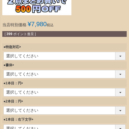
¥
7,980
当店特別価格
税込
[
399
ポイント進呈 ]
●特急対応
(
必
須
●書体
)
(
必
須
●1本目：円
)
(
必
須
●2本目：円
)
(
必
須
●1本目：右下文字
)
(