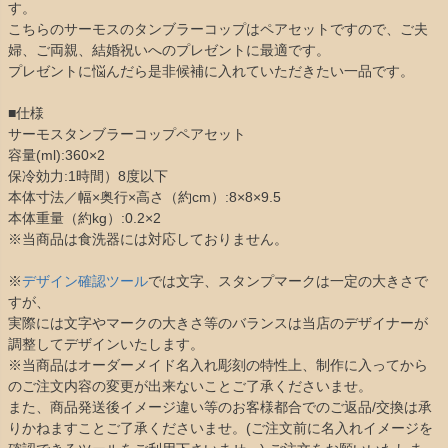
す。
こちらのサーモスのタンブラーコップはペアセットですので、ご夫
婦、ご両親、結婚祝いへのプレゼントに最適です。
プレゼントに悩んだら是非候補に入れていただきたい一品です。
■仕様
サーモスタンブラーコップペアセット
容量(ml):360×2
保冷効力:1時間）8度以下
本体寸法／幅×奥行×高さ（約cm）:8×8×9.5
本体重量（約kg）:0.2×2
※当商品は食洗器には対応しておりません。
※
デザイン確認ツール
では文字、スタンプマークは一定の大きさで
すが、
実際には文字やマークの大きさ等のバランスは当店のデザイナーが
調整してデザインいたします。
※当商品はオーダーメイド名入れ彫刻の特性上、制作に入ってから
のご注文内容の変更が出来ないことご了承くださいませ。
また、商品発送後イメージ違い等のお客様都合でのご返品/交換は承
りかねますことご了承くださいませ。(ご注文前に名入れイメージを