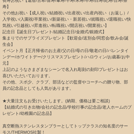
長寿お祝い【還暦/古希/喜寿/傘寿/半寿/米寿/卒寿/白寿/紀寿/百寿/茶
寿】
その他お祝い【成人祝い/結婚祝い/出産祝い/出産内祝い（お返し）/
入学祝い/入園祝/卒業祝い/新築祝い・新居祝い/就職祝い/退職祝い/快
気祝い/引越祝い/昇進祝い/転職祝い/開店祝い/開業祝い】
記念日【誕生日プレゼント/結婚記念日/金婚式/銀婚式】
集まりでのサプライズプレゼント【歓迎会/送別会/同窓会/飲み会/誕
生会】
イベント月【正月帰省のお土産/父の日/母の日/敬老の日/バレンタイ
ンデー/ホワイトデー/クリスマスプレゼント/ハロウィン/お歳暮/お中
元】
上記のようなさまざまなシーンで名入れ彫刻の刻印プレゼントはお
喜びいただいております。
その他、スポ少、クラブ、部活などの監督やコーチへの贈り物、部
員の記念品としても人気があります。
★大量注文もお受けいたします。(納期、価格は要ご相談)
【結婚式の引き出物/会社の記念品/学校行事の記念品/老人ホームのプ
レゼント/幼稚園の記念品】
真空断熱ステンレスタンブラーとしてトップクラスの知名度のサー
モス/THERMOS社製！