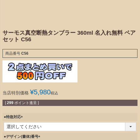
サーモス真空断熱タンブラー 360ml 名入れ無料 ペア
セット C56
商品番号
C56
¥
5,980
当店特別価格
税込
[
299
ポイント進呈 ]
●特急対応
(
必
須
●デザイン(書体)番号