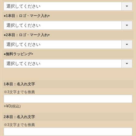
)
(
必
須
●1本目：ロゴ・マーク入れ
)
(
必
須
●2本目：ロゴ・マーク入れ
)
(
必
須
●無料ラッピング
)
(
必
須
)
1本目：名入れ文字
※3文字までを推薦
+
¥
0
税込
2本目：名入れ文字
※3文字までを推薦