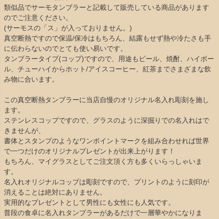
類似品でサーモタンブラーと記載して販売している商品があります
のでご注意ください。
(サーモスの「ス」が入っておりません。)
真空断熱ですので保温/保冷はもちろん、結露もせず熱や冷たさも手
に伝わらないのでとても使い易いです。
タンブラータイプ(コップ)ですので、用途もビール、焼酎、ハイボー
ル、チューハイからホット/アイスコーヒー、紅茶までさまざまな飲
み物に合います。
この真空断熱タンブラーに当店自慢のオリジナル名入れ彫刻を施し
ます。
ステンレスコップですので、グラスのように深掘りでの名入れはで
きませんが、
書体とスタンプのようなワンポイントマークを組み合わせれば世界
で一つだけのオリジナルプレゼントが出来上がります！
もちろん、マイグラスとしてご注文頂く方も多くいらっしゃいま
す。
名入れオリジナルコップは彫刻ですので、プリントのように刻印が
消えることは絶対にありません。
実用的なプレゼントとして男性にも女性にも人気です。
普段の食卓に名入れタンブラーがあるだけで一層華やかになりま