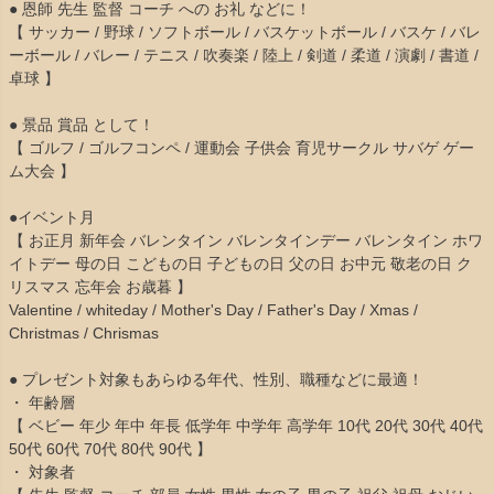
● 恩師 先生 監督 コーチ への お礼 などに！
【 サッカー / 野球 / ソフトボール / バスケットボール / バスケ / バレ
ーボール / バレー / テニス / 吹奏楽 / 陸上 / 剣道 / 柔道 / 演劇 / 書道 /
卓球 】
● 景品 賞品 として！
【 ゴルフ / ゴルフコンペ / 運動会 子供会 育児サークル サバゲ ゲー
ム大会 】
●イベント月
【 お正月 新年会 バレンタイン バレンタインデー バレンタイン ホワ
イトデー 母の日 こどもの日 子どもの日 父の日 お中元 敬老の日 ク
リスマス 忘年会 お歳暮 】
Valentine / whiteday / Mother's Day / Father's Day / Xmas /
Christmas / Chrismas
● プレゼント対象もあらゆる年代、性別、職種などに最適！
・ 年齢層
【 ベビー 年少 年中 年長 低学年 中学年 高学年 10代 20代 30代 40代
50代 60代 70代 80代 90代 】
・ 対象者