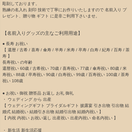
彫刻しております。
熟練の名入れ 刻印 技術で丁寧にお作りいたしますので 名前入り プ
レゼント、贈り物 ギフト に是非ご利用下さいませ。
【名前入りグッズの主なご利用用途】
● 長寿 お祝い
【 還暦 / 古希 / 喜寿 / 傘寿 / 半寿 / 米寿 / 卒寿 / 白寿 / 紀寿 / 百寿 / 茶
寿 】
長寿祝い の年齢
還暦祝い 60歳 / 古希祝い 70歳 / 喜寿祝い 77歳 / 傘寿祝い 80歳 / 米
寿祝い 88歳 / 卒寿祝い 90歳 / 白寿祝い 99歳 / 百寿祝い 100歳 / 茶寿
祝い 108歳
● お祝い 御祝 贈答品 お返し お礼 御礼
・ ウェディング から 出産
【 ウェディングギフト ブライダルギフト 披露宴 引き出物 引出物 結
婚式 結婚祝い 結婚引き出物 結婚引出物 結婚内祝い 】
【 内祝 内祝い お祝い返し 出産祝い 出産内祝い 命名内祝い 】
・ 新生活 新生活応援