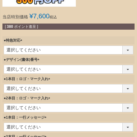
¥
7,600
当店特別価格
税込
[
380
ポイント進呈 ]
●特急対応
(
必
須
●デザイン(書体)番号
)
(
必
須
●1本目：ロゴ・マーク入れ
)
(
必
須
●2本目：ロゴ・マーク入れ
)
(
必
須
●1本目：一行メッセージ
)
(
必
須
●2本目：一行メッセージ