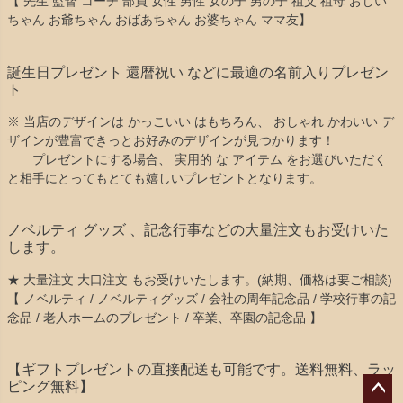
【 先生 監督 コーチ 部員 女性 男性 女の子 男の子 祖父 祖母 おじい
ちゃん お爺ちゃん おばあちゃん お婆ちゃん ママ友】
誕生日プレゼント 還暦祝い などに最適の名前入りプレゼン
ト
※ 当店のデザインは かっこいい はもちろん、 おしゃれ かわいい デ
ザインが豊富できっとお好みのデザインが見つかります！
プレゼントにする場合、 実用的 な アイテム をお選びいただく
と相手にとってもとても嬉しいプレゼントとなります。
ノベルティ グッズ 、記念行事などの大量注文もお受けいた
します。
★ 大量注文 大口注文 もお受けいたします。(納期、価格は要ご相談)
【 ノベルティ / ノベルティグッズ / 会社の周年記念品 / 学校行事の記
念品 / 老人ホームのプレゼント / 卒業、卒園の記念品 】
【ギフトプレゼントの直接配送も可能です。送料無料、ラッ
ピング無料】